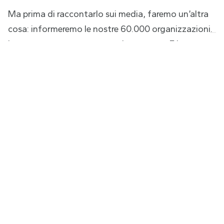
Ma prima di raccontarlo sui media, faremo un’altra
cosa: informeremo le nostre 60.000 organizzazioni.
Le accompagneremo passo dopo passo. E le
metteremo in condizione di usarla da subito.
Perché la vera innovazione non è quella che si
annuncia. È quella che si condivide.
La differenza tra dire e fare
Nel mondo della tecnologia è facile parlare di
futuro. È più difficile costruirlo. È ancora più difficile
farlo durare.
Noi siamo qui da 7 anni. Abbiamo superato crisi,