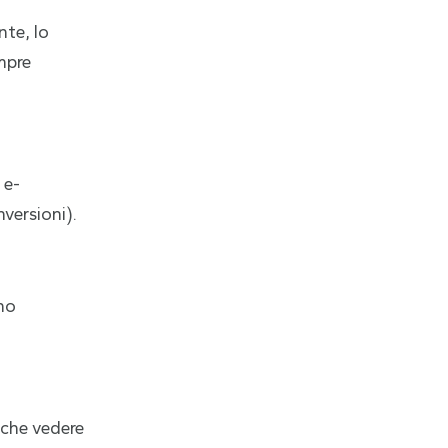
te, lo
mpre
 e-
versioni).
ono
 che vedere