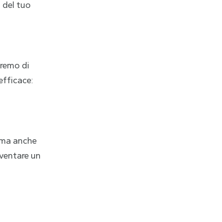
i del tuo
eremo di
efficace:
 ma anche
iventare un