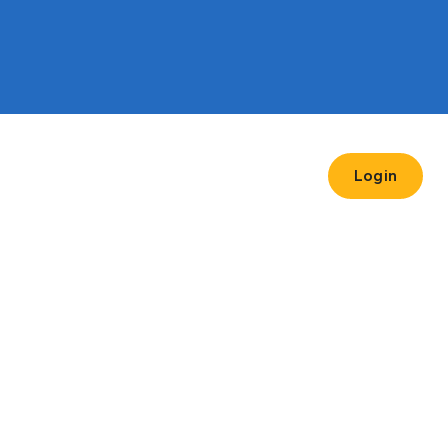
Non
Cause
Impresa
Blog
Login
Profit
benefiche